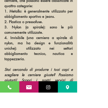
cerniere, che possono essere classificate in 
quattro categorie:
1. Metallo: è generalmente utilizzato per 
abbigliamento sportivo e jeans.
2. Plastica o pressofuse.
3. Nylon (a spirale): sono le più 
comunemente utilizzate.
4. Invisibile (una cerniera a spirale di 
nylon, ma ha design e funzionalità 
uniche): utilizzato nei settori 
abbigliamento tecnico, nautica e 
tappezzeria.
Stai cercando di produrre i tuoi capi e 
scegliere le cerniere giuste? Possiamo 
aiutarti! Scopri i nostri servizi di 
produzione!
Clicca qui
Produzione abbigliamento
Made in italy
Cerniere